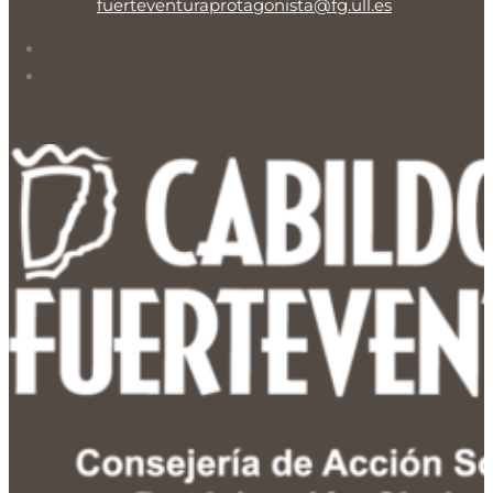
fuerteventuraprotagonista@fg.ull.es
Seguir
Seguir